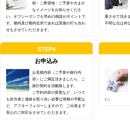
程・ご希望地・ご予算や大まか
なイメージをお知らせくださ
い。オフシーズンでも早めの相談がポイントで
案させて頂き
す。都内及び都内近郊であれば直接の打ち合わ
不明な点は何
せもさせていただきます。
STEP4
お申込み
お見積内容（ご予算や旅行内
容）にご満足頂きましたら、ご
旅行契約を頂戴致します。
ご予約内容の変更など、いつで
も担当者と連絡を取り合い必要な情報や手配な
い。
ど、アフターフォローしますので、ご出発まで
安心のご対応をさせていただきます。