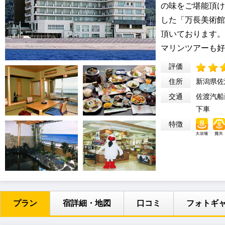
の味をご堪能頂け
した「万長美術館
頂いております。
マリンツアーも好
評価
住所
新潟県佐
交通
佐渡汽船
下車
特徴
プラン
宿詳細・地図
口コミ
フォトギ