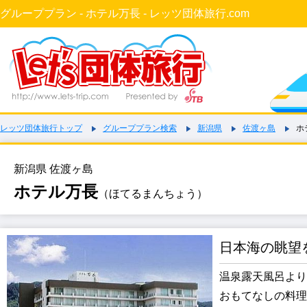
グループプラン - ホテル万長 - レッツ団体旅行.com
レッツ団体旅行トップ
グループプラン検索
新潟県
佐渡ヶ島
ホ
新潟県 佐渡ヶ島
ホテル万長
（ほてるまんちょう）
日本海の眺望
温泉露天風呂より
おもてなしの料理