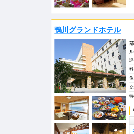
鴨川グランドホテル
部
ル
評
料
住
交
特