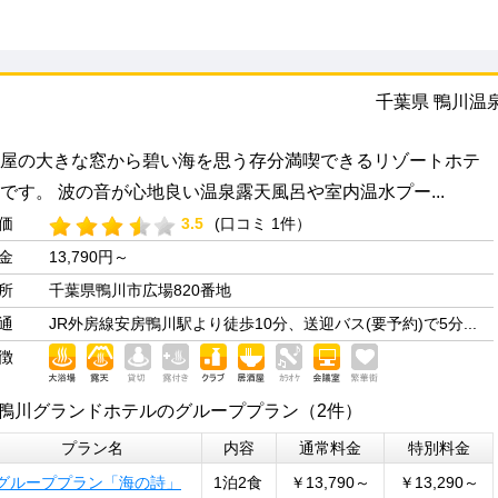
千葉県 鴨川温
屋の大きな窓から碧い海を思う存分満喫できるリゾートホテ
です。 波の音が心地良い温泉露天風呂や室内温水プー...
価
3.5
(口コミ 1件）
金
13,790円～
所
千葉県鴨川市広場820番地
通
JR外房線安房鴨川駅より徒歩10分、送迎バス(要予約)で5分...
徴
鴨川グランドホテルのグループプラン（2件）
プラン名
内容
通常料金
特別料金
グループプラン「海の詩」
1泊2食
￥13,790～
￥13,290～