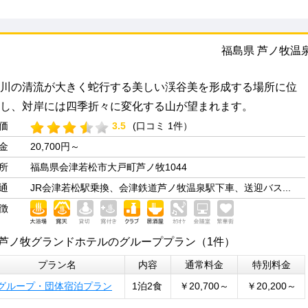
福島県 芦ノ牧温
川の清流が大きく蛇行する美しい渓谷美を形成する場所に位
し、対岸には四季折々に変化する山が望まれます。
価
3.5
(口コミ 1件）
金
20,700円～
所
福島県会津若松市大戸町芦ノ牧1044
通
JR会津若松駅乗換、会津鉄道芦ノ牧温泉駅下車、送迎バス...
徴
芦ノ牧グランドホテルのグループプラン（1件）
プラン名
内容
通常料金
特別料金
グループ・団体宿泊プラン
1泊2食
￥20,700～
￥20,200～