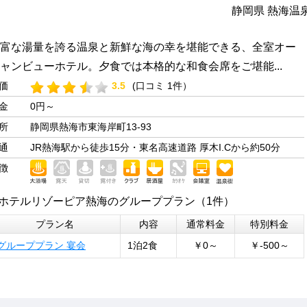
静岡県 熱海温
富な湯量を誇る温泉と新鮮な海の幸を堪能できる、全室オー
ャンビューホテル。夕食では本格的な和食会席をご堪能...
価
3.5
(口コミ 1件）
金
0円～
所
静岡県熱海市東海岸町13-93
通
JR熱海駅から徒歩15分・東名高速道路 厚木I.Cから約50分
徴
ホテルリゾーピア熱海のグループプラン（1件）
プラン名
内容
通常料金
特別料金
グループプラン 宴会
1泊2食
￥0～
￥-500～