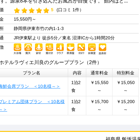
す。源泉8本を引き込んだお風呂が自慢です。 館内はど...
価
5
(口コミ 1件）
金
15,550円～
所
静岡県伊東市竹の内1-1-3
通
JR伊東駅より 徒歩5分／東名 沼津ICから1時間20分
徴
ホテルラヴィエ川良のグループプラン（2件）
プラン名
内容
通常料金
特別料金
1泊2
￥15,550
￥15,050
海鮮会席プラン ＜10名様～＞
食
～
～
プレミアム団体プラン ＜10名様
1泊2
￥15,700
￥15,200
～＞
食
～
～
福島県 飯坂温