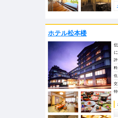
ホテル松本楼
伝
に
評
料
住
交
特