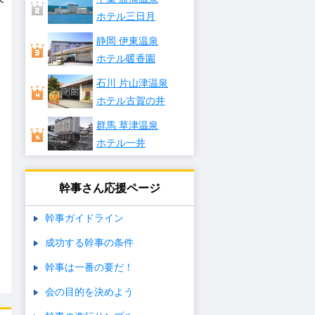
ホテル三日月
静岡 伊東温泉
ホテル暖香園
石川 片山津温泉
ホテル古賀の井
群馬 草津温泉
ホテル一井
幹事さん応援ページ
幹事ガイドライン
成功する幹事の条件
幹事は一番の要だ！
会の目的を決めよう