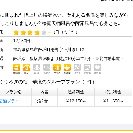
に囲まれた摺上川の渓流添い。歴史ある名湯を楽しみながら
っこりしませんか? 桧露天桶風呂や酵素風呂で心身とも...
価
4
(口コミ 1件）
金
12,150円～
所
福島県福島市飯坂町湯野字上川原1-12
通
飯坂線 飯坂温泉駅より徒歩10分車で3分・東北自動車道・...
徴
くつろぎの宿 華滝のグループプラン（1件）
プラン名
内容
通常料金
特別料金
宿泊プラン
1泊2食
￥12,150～
￥11,650～