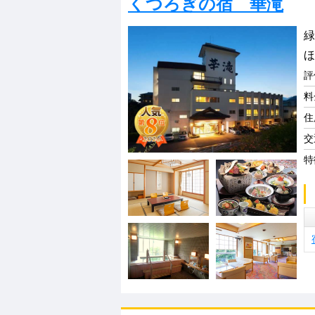
くつろぎの宿 華滝
緑
ほ
評
料
住
交
特