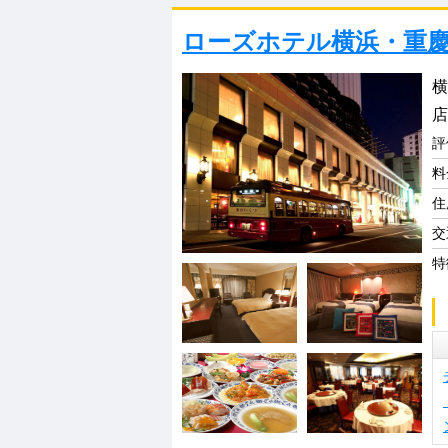
ローズホテル横浜・重
横
店
評
料
住
交
特