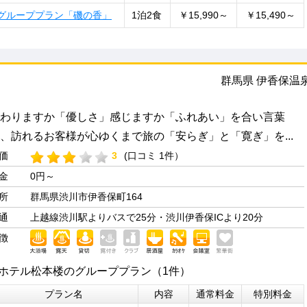
グループプラン「磯の香」
1泊2食
￥15,990～
￥15,490～
群馬県 伊香保温
わりますか「優しさ」感じますか「ふれあい」を合い言葉
、訪れるお客様が心ゆくまで旅の「安らぎ」と「寛ぎ」を...
価
3
(口コミ 1件）
金
0円～
所
群馬県渋川市伊香保町164
通
上越線渋川駅よりバスで25分・渋川伊香保ICより20分
徴
ホテル松本楼のグループプラン（1件）
プラン名
内容
通常料金
特別料金