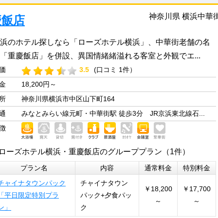
神奈川県 横浜中華
慶飯店
浜のホテル探しなら「ローズホテル横浜」、中華街老舗の名
「重慶飯店」を併設、異国情緒緒溢れる客室と外観でエ...
価
3.5
(口コミ 1件）
金
18,200円～
所
神奈川県横浜市中区山下町164
通
みなとみらい線元町・中華街駅 徒歩3分 JR京浜東北線石...
徴
ローズホテル横浜・重慶飯店のグループプラン（1件）
プラン名
内容
通常料金
特別料金
チャイナタウンパック
チャイナタウン
￥18,200
￥17,700
「平日限定特別プラ
パック+夕食パッ
～
～
ン」
ク