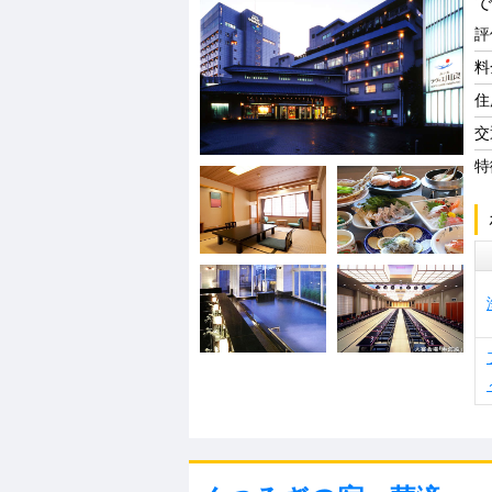
で
評
料
住
交
特