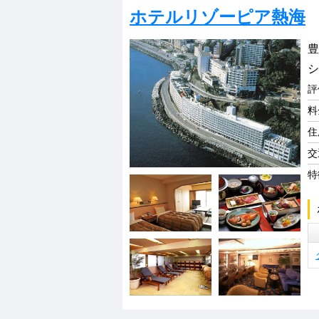
ホテルリゾーピア熱海
豊
シ
評
料
住
交
特