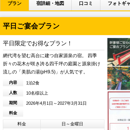
プラン
宿詳細・地図
口コミ
フォトギ
平日ご宴会プラン
平日限定でお得なプラン！
網代湾を望む高台に建つ自家源泉の宿。 四季
折々の花木が咲き誇る四千坪の庭園と源泉掛け
流しの「美肌の湯(pH9.5)」が人気です。
内容
1泊2食
人数
10名様以上
期間
2026年4月1日～2027年3月31日
料金
料金
日～金曜日