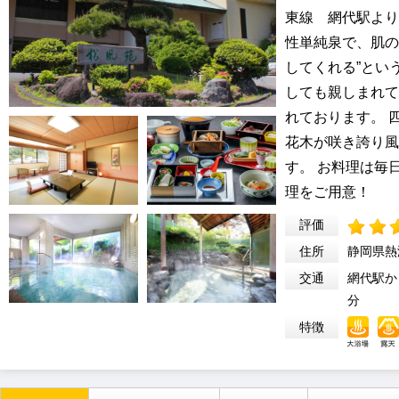
東線 網代駅より車
性単純泉で、肌の
してくれる”とい
しても親しまれて
れております。 
花木が咲き誇り風
す。 お料理は毎
理をご用意！
評価
住所
静岡県熱
交通
網代駅か
分
特徴