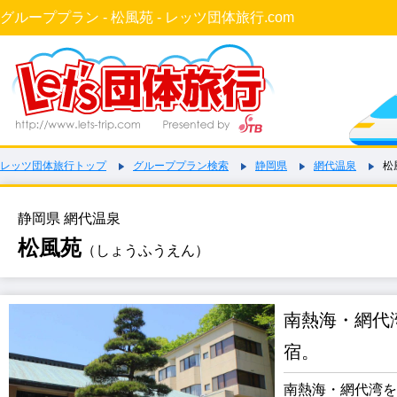
グループプラン - 松風苑 - レッツ団体旅行.com
レッツ団体旅行トップ
グループプラン検索
静岡県
網代温泉
松
静岡県 網代温泉
松風苑
（しょうふうえん）
南熱海・網代
宿。
南熱海・網代湾を