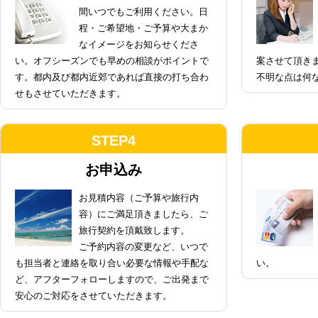
間いつでもご利用ください。日
程・ご希望地・ご予算や大まか
なイメージをお知らせくださ
い。オフシーズンでも早めの相談がポイントで
案させて頂き
す。都内及び都内近郊であれば直接の打ち合わ
不明な点は何
せもさせていただきます。
STEP4
お申込み
お見積内容（ご予算や旅行内
容）にご満足頂きましたら、ご
旅行契約を頂戴致します。
ご予約内容の変更など、いつで
も担当者と連絡を取り合い必要な情報や手配な
い。
ど、アフターフォローしますので、ご出発まで
安心のご対応をさせていただきます。