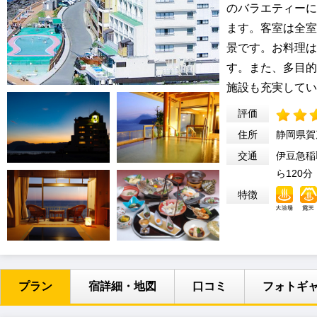
のバラエティーに
ます。客室は全室
景です。お料理は
す。また、多目的
施設も充実してい
評価
住所
静岡県賀
交通
伊豆急稲
ら120分
特徴
プラン
宿詳細・地図
口コミ
フォトギ