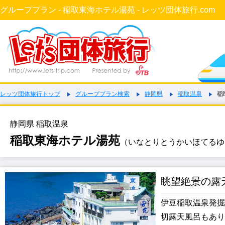
グループプラン - 稲取東海ホテル湯苑 - レッツ団体旅行.com
レッツ団体旅行トップ
グループプラン検索
静岡県
稲取温泉
稲
静岡県 稲取温泉
稲取東海ホテル湯苑
（いなとりとうかいほてるゆ
眺望絶景の露
伊豆稲取温泉発掘
切露天風呂もあり