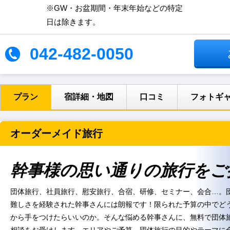
※GW・お盆期間・年末年始などの特定
日は除きます。
042-482-0050
プラン
宿詳細・地図
口コミ
フォトギ
オーダーメイド旅行
幹事様の思い通りの旅行をご
団体旅行、社員旅行、慰安旅行、合宿、研修、セミナー、会合…。
難しさを経験された幹事さんには朗報です！限られた予算の中でど
から手をつけたらいいのか。そんな悩める幹事さんに、無料で団体