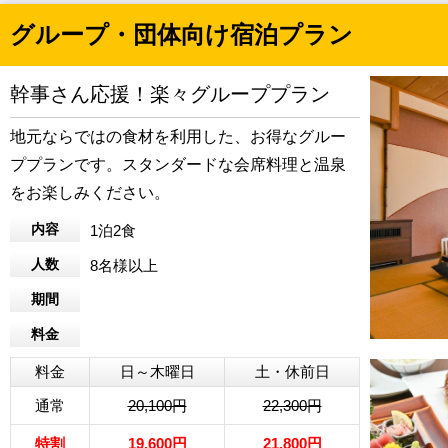
グループ・団体向け宿泊プラン
幹事さん応援！楽々グループプラン
地元ならではの食材を利用した、お得なグルー
ププランです。スタンダードな会席料理と温泉
をお楽しみください。
内容
1泊2食
人数
8名様以上
期間
料金
料金
日～木曜日
土・休前日
通常
20,100円
22,300円
特割
19,600円
21,800円