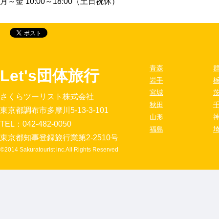
月～金 10:00～18:00（土日祝休）
青森
Let's団体旅行
岩手
宮城
さくらツーリスト株式会社
秋田
東京都調布市多摩川5-13-3-101
山形
TEL：042-482-0050
福島
東京都知事登録旅行業第2-2510号
©2014 Sakuratourist inc.All Rights Reserved