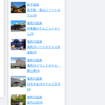
益子温泉
益子館 里山リゾートホ
テル(3)
鬼怒川温泉
伊東園ホテルニューさく
ら(3)
鬼怒川温泉
鬼怒川パークホテルズ木
楽館(3)
鬼怒川温泉
鬼怒川グランドホテル
夢の季(3)
鬼怒川温泉
日光きぬ川ホテル三日月
(3)
鬼怒川温泉
若竹の庄(3)