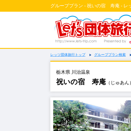
グループプラン - 祝いの宿 寿庵 - レ
レッツ団体旅行トップ
グループプラン検索
栃木県 川治温泉
祝いの宿 寿庵
（じゅあん