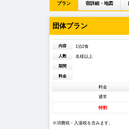
プラン
宿詳細・地図
団体プラン
内容
1泊2食
人数
名様以上
期間
料金
料金
通常
特割
※消費税・入湯税を含みます。