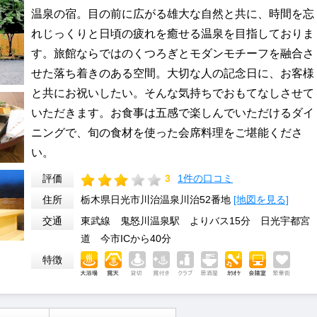
温泉の宿。目の前に広がる雄大な自然と共に、時間を忘
れじっくりと日頃の疲れを癒せる温泉を目指しておりま
す。旅館ならではのくつろぎとモダンモチーフを融合さ
せた落ち着きのある空間。大切な人の記念日に、お客様
と共にお祝いしたい。そんな気持ちでおもてなしさせて
いただきます。お食事は五感で楽しんでいただけるダイ
ニングで、旬の食材を使った会席料理をご堪能くださ
い。
評価
3
1件の口コミ
住所
栃木県日光市川治温泉川治52番地
[地図を見る]
交通
東武線 鬼怒川温泉駅 よりバス15分 日光宇都宮
道 今市ICから40分
特徴