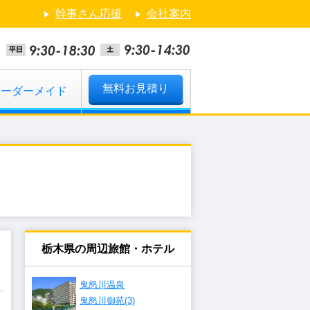
幹事さん応援
会社案内
無料お見積り
オーダーメイド
栃木県の周辺旅館・ホテル
鬼怒川温泉
鬼怒川御苑(3)