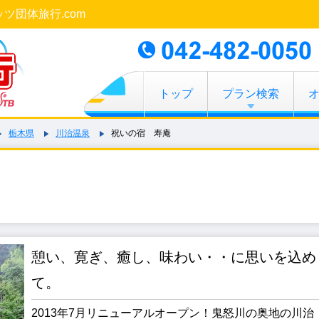
ッツ団体旅行.com
トップ
プラン検索
栃木県
川治温泉
祝いの宿 寿庵
）
憩い、寛ぎ、癒し、味わい・・に思いを込め
て。
2013年7月リニューアルオープン！鬼怒川の奥地の川治