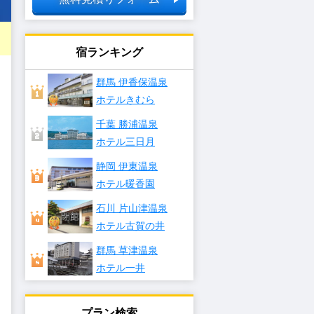
宿ランキング
群馬 伊香保温泉
ホテルきむら
千葉 勝浦温泉
ホテル三日月
静岡 伊東温泉
ホテル暖香園
石川 片山津温泉
ホテル古賀の井
群馬 草津温泉
ホテル一井
プラン検索