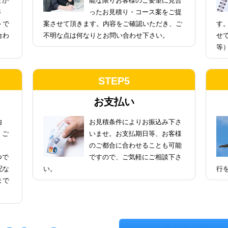
まか
能な限りお客様のご要望に見合
さ
ったお見積り・コース案をご提
トで
案させて頂きます。内容をご確認いただき、ご
す
合わ
不明な点は何なりとお問い合わせ下さい。
せ
等
STEP5
お支払い
内
お見積条件によりお振込み下さ
、ご
いませ。お支払期日等、お客様
のご都合に合わせることも可能
つで
ですので、ご気軽にご相談下さ
配な
い。
行
まで