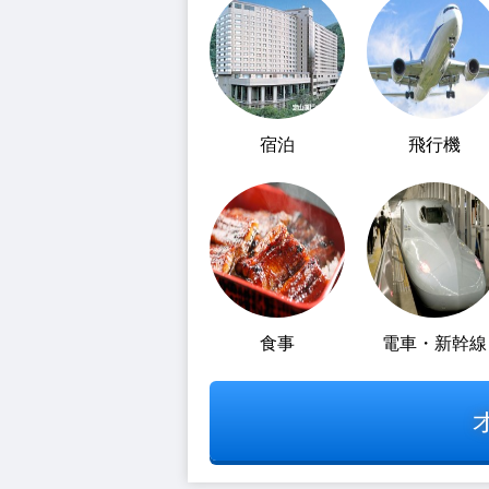
宿泊
飛行機
食事
電車・新幹線