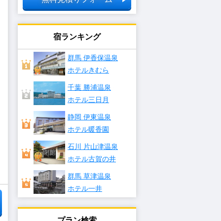
宿ランキング
群馬 伊香保温泉
ホテルきむら
千葉 勝浦温泉
ホテル三日月
静岡 伊東温泉
ホテル暖香園
石川 片山津温泉
ホテル古賀の井
群馬 草津温泉
ホテル一井
プラン検索