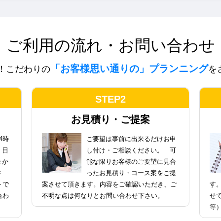
ご利用の流れ・お問い合わせ
「お客様思い通りの」プランニング
！こだわりの
を
STEP2
お見積り・ご提案
4時
ご要望は事前に出来るだけお申
。日
し付け・ご相談ください。 可
まか
能な限りお客様のご要望に見合
さ
ったお見積り・コース案をご提
トで
案させて頂きます。内容をご確認いただき、ご
す
合わ
不明な点は何なりとお問い合わせ下さい。
せ
等