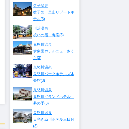
益子温泉
益子館 里山リゾートホ
テル(3)
川治温泉
祝いの宿 寿庵(3)
鬼怒川温泉
伊東園ホテルニューさく
ら(3)
鬼怒川温泉
鬼怒川パークホテルズ木
楽館(3)
鬼怒川温泉
鬼怒川グランドホテル
夢の季(3)
鬼怒川温泉
日光きぬ川ホテル三日月
(3)