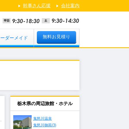
幹事さん応援
会社案内
無料お見積り
オーダーメイド
栃木県の周辺旅館・ホテル
鬼怒川温泉
鬼怒川御苑(3)