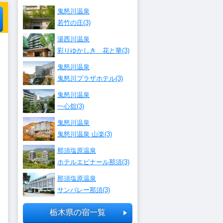
鬼怒川温泉
若竹の庄(3)
湯西川温泉
彩りゆかしき 花と華(3)
鬼怒川温泉
鬼怒川プラザホテル(3)
鬼怒川温泉
一心舘(3)
鬼怒川温泉
鬼怒川温泉 山楽(3)
那須塩原温泉
ホテルエピナール那須(3)
那須塩原温泉
サンバレー那須(3)
栃木県の宿一覧