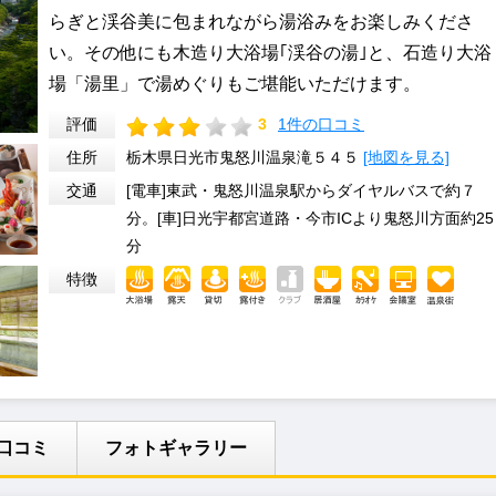
らぎと渓谷美に包まれながら湯浴みをお楽しみくださ
い。その他にも木造り大浴場｢渓谷の湯｣と、石造り大浴
場「湯里」で湯めぐりもご堪能いただけます。
評価
3
1件の口コミ
住所
栃木県日光市鬼怒川温泉滝５４５
[地図を見る]
交通
[電車]東武・鬼怒川温泉駅からダイヤルバスで約７
分。[車]日光宇都宮道路・今市ICより鬼怒川方面約25
分
特徴
口コミ
フォトギャラリー