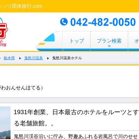
レッツ団体旅行.com
トップ
プラン検索
栃木県
鬼怒川温泉
鬼怒川温泉ホテル
がわおんせんほてる）
1931年創業、日本最古のホテルをルーツとす
る老舗旅館。。
鬼怒川渓谷沿いに佇み、野趣あふれる岩風呂で川のせせ