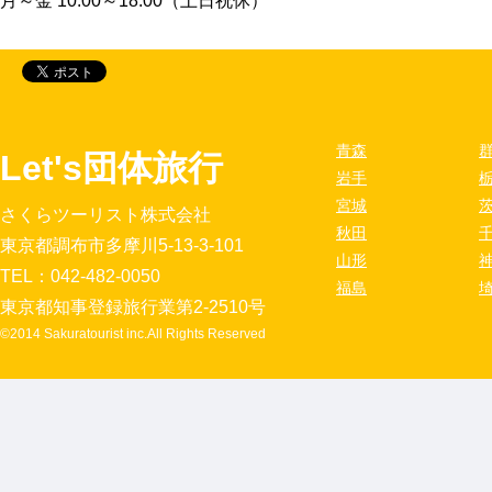
月～金 10:00～18:00（土日祝休）
青森
Let's団体旅行
岩手
宮城
さくらツーリスト株式会社
秋田
東京都調布市多摩川5-13-3-101
山形
TEL：042-482-0050
福島
東京都知事登録旅行業第2-2510号
©2014 Sakuratourist inc.All Rights Reserved