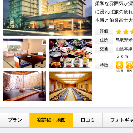
柔和な雰囲気が漂
に浸れば旅の疲れ
本海と伯耆富士大
評価
住所
鳥取県米
交通
山陰本線
５ｋｍ
特徴
プラン
宿詳細・地図
口コミ
フォトギ