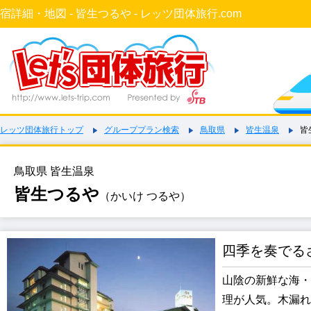
宿詳細・地図 - 皆生つるや - レッツ団体旅行.com
レッツ団体旅行トップ
グループプラン検索
鳥取県
皆生温泉
皆
鳥取県 皆生温泉
皆生つるや
（かいけ つるや）
四季を奏でる
山陰の新鮮な海・
理が人気。木漏れ