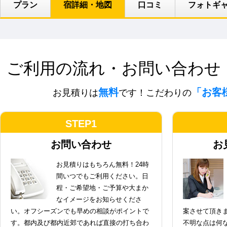
プラン
宿詳細・地図
口コミ
フォトギ
ご利用の流れ・お問い合わせ
無料
「お客
お見積りは
です！こだわりの
STEP1
お問い合わせ
お
お見積りはもちろん無料！24時
間いつでもご利用ください。日
程・ご希望地・ご予算や大まか
なイメージをお知らせくださ
い。オフシーズンでも早めの相談がポイントで
案させて頂き
す。都内及び都内近郊であれば直接の打ち合わ
不明な点は何