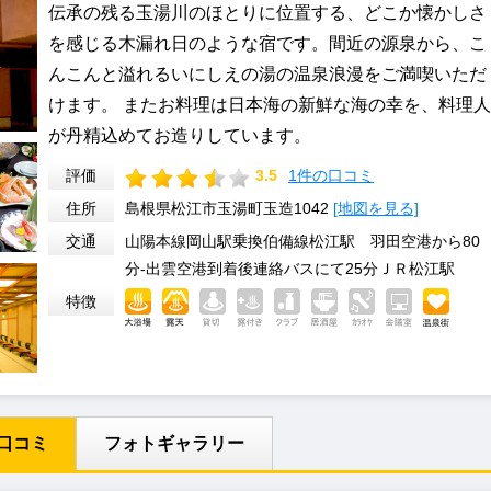
伝承の残る玉湯川のほとりに位置する、どこか懐かしさ
を感じる木漏れ日のような宿です。間近の源泉から、こ
んこんと溢れるいにしえの湯の温泉浪漫をご満喫いただ
けます。 またお料理は日本海の新鮮な海の幸を、料理人
が丹精込めてお造りしています。
評価
3.5
1件の口コミ
住所
島根県松江市玉湯町玉造1042
[地図を見る]
交通
山陽本線岡山駅乗換伯備線松江駅 羽田空港から80
分-出雲空港到着後連絡バスにて25分ＪＲ松江駅
特徴
口コミ
フォトギャラリー