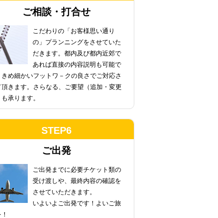
ご相談・打合せ
こだわりの
「お客様思い通り
の」プランニング
をさせていた
だきます。都内及び都内近郊で
あれば直接の内容説明も可能で
。きめ細かいフットワ－クの良さでご対応さ
て頂きます。さらなる、ご要望（追加・変更
）も承ります。
STEP6
ご出発
ご出発までに必要チケット類の
受け渡しや、最終内容の確認を
させていただきます。
いよいよご出発です！よいご旅
を！