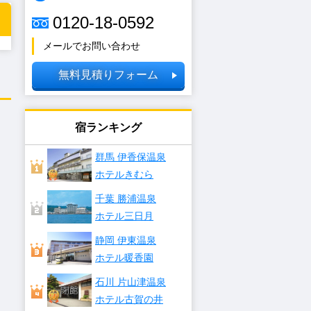
0120-18-0592
メールでお問い合わせ
無料見積りフォーム
宿ランキング
群馬 伊香保温泉
ホテルきむら
千葉 勝浦温泉
ホテル三日月
静岡 伊東温泉
ホテル暖香園
石川 片山津温泉
ホテル古賀の井