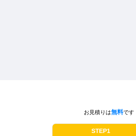
無料
お見積りは
です
STEP1