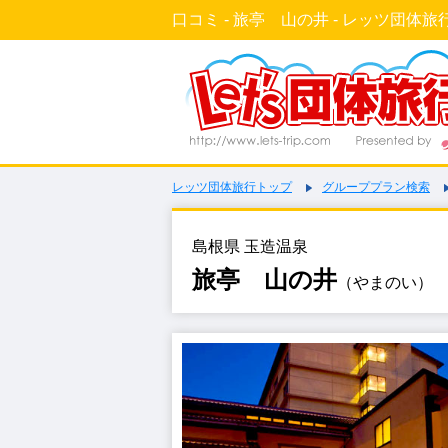
口コミ - 旅亭 山の井 - レッツ団体旅行
レッツ団体旅行トップ
グループプラン検索
島根県 玉造温泉
旅亭 山の井
（やまのい）