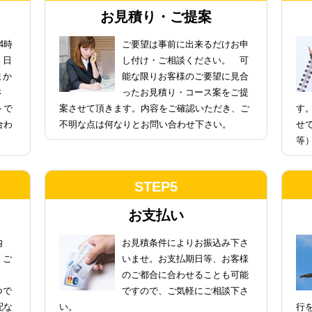
お見積り・ご提案
4時
ご要望は事前に出来るだけお申
。日
し付け・ご相談ください。 可
まか
能な限りお客様のご要望に見合
さ
ったお見積り・コース案をご提
トで
案させて頂きます。内容をご確認いただき、ご
す
合わ
不明な点は何なりとお問い合わせ下さい。
せ
等
STEP5
お支払い
内
お見積条件によりお振込み下さ
、ご
いませ。お支払期日等、お客様
のご都合に合わせることも可能
つで
ですので、ご気軽にご相談下さ
配な
い。
行