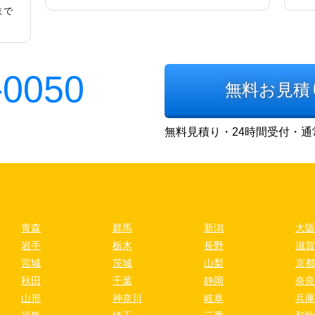
まで
-0050
無料お見積
無料見積り・24時間受付・通
青森
群馬
新潟
大阪
岩手
栃木
長野
滋賀
宮城
茨城
山梨
京都
秋田
千葉
静岡
奈良
山形
神奈川
岐阜
兵庫