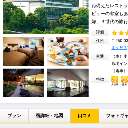
ね備えたレストラ
ビューの客室もあ
婦、３世代の旅行
評価
住所
〒250-
図を見る
交通
（車）小
殿場インタ
（電車）
特徴
プラン
宿詳細・地図
口コミ
フォトギ