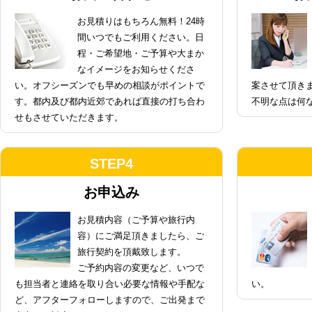
お見積りはもちろん無料！24時
間いつでもご利用ください。日
程・ご希望地・ご予算や大まか
なイメージをお知らせくださ
い。オフシーズンでも早めの相談がポイントで
案させて頂き
す。都内及び都内近郊であれば直接の打ち合わ
不明な点は何
せもさせていただきます。
STEP4
お申込み
お見積内容（ご予算や旅行内
容）にご満足頂きましたら、ご
旅行契約を頂戴致します。
ご予約内容の変更など、いつで
も担当者と連絡を取り合い必要な情報や手配な
い。
ど、アフターフォローしますので、ご出発まで