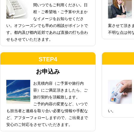
間いつでもご利用ください。日
程・ご希望地・ご予算や大まか
なイメージをお知らせくださ
い。オフシーズンでも早めの相談がポイントで
案させて頂き
す。都内及び都内近郊であれば直接の打ち合わ
不明な点は何
せもさせていただきます。
STEP4
お申込み
お見積内容（ご予算や旅行内
容）にご満足頂きましたら、ご
旅行契約を頂戴致します。
ご予約内容の変更など、いつで
も担当者と連絡を取り合い必要な情報や手配な
い。
ど、アフターフォローしますので、ご出発まで
安心のご対応をさせていただきます。