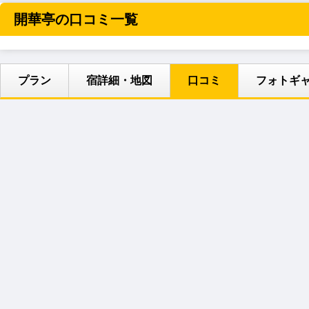
開華亭の口コミ一覧
プラン
宿詳細・地図
口コミ
フォトギ