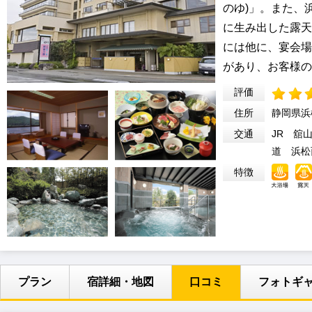
のゆ)」。また、
に生み出した露天
には他に、宴会場
があり、お客様の
評価
住所
静岡県浜
交通
JR 舘
道 浜松
特徴
プラン
宿詳細・地図
口コミ
フォトギ