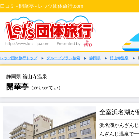
口コミ - 開華亭 - レッツ団体旅行.com
レッツ団体旅行トップ
グループプラン検索
静岡県
舘山寺温泉
静岡県 舘山寺温泉
開華亭
（かいかてい）
全室浜名湖が
浜名湖かんざんじ
んざんじ温泉で一